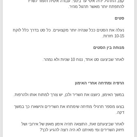
קצב התרגיל יהיה איטי עד בינוני. עבודה איטית תעזור לשריר
להתפתח יותר מאשר תרגול מהיר.
סטים
נעלה את הסטים ככל שנהיה יותר מקצועיים. כל סט בדרך כלל לוקח
10-15 חזרות.
מנוחה בין הסטים
לאחר שביצענו סט אחד, ננוח 10 שניות ולא נמהר.
הרפיה ומתיחה אחרי האימון
במשך האימון, כיווצנו את השריר ולכן, יש צורך למתוח אותו ולהרפות.
בצעו מספר תרגילי מתיחה שימתחו את השרירים והישארו כך במשך
דקה.
לאחר שביצעתם זאת, התוצאה תהיה אימון מאוזן של אירובי ושל
חיזוק השרירים ומי מאיתנו לא היה רוצה להגיע לכך?