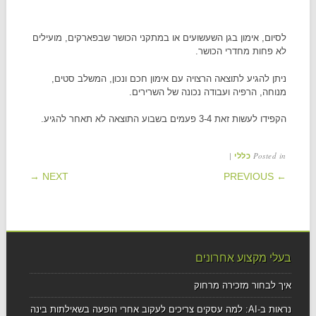
לסיום, אימון בגן השעשועים או במתקני הכושר שבפארקים, מועילים
לא פחות מחדרי הכושר.
ניתן להגיע לתוצאה הרצויה עם אימון חכם ונכון, המשלב סטים,
מנוחה, הרפיה ועבודה נכונה של השרירים.
הקפידו לעשות זאת 3-4 פעמים בשבוע התוצאה לא תאחר להגיע.
|
Posted in
כללי
POST NAVIGATION
NEXT →
← PREVIOUS
בעלי מקצוע אחרונים
איך לבחור מזכירה מרחוק
נראות ב-AI: למה עסקים צריכים לעקוב אחרי הופעה בשאילתות בינה