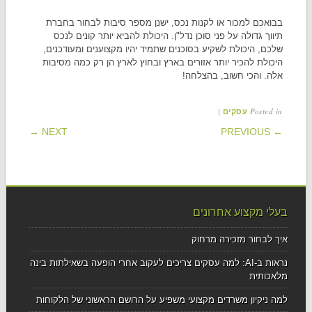
בבואכם למכור או לקנות נכס, ישנן מספר סיבות לבחור בחברת
תיווך גדולה על פני סוכן נדל"ן. היכולת להביא יותר קונים לנכס
שלכם, היכולת לשקיע בסוכנים שתמיד יהיו מקצוענים ומעודכנים,
היכולת להכיר יותר אזורים בארץ ובחוץ לארץ הן רק כמה מסיבות
אלה. והכי חשוב, בהצלחה!
|
Posted in
עסקים
POST NAVIGATION
NEXT →
← PREVIOUS
בעלי מקצוע אחרונים
איך לבחור מזכירה מרחוק
נראות ב-AI: למה עסקים צריכים לעקוב אחרי הופעה בשאילתות בינה
מלאכותית
למה ניקיון משרדים מקצועי משפיע על הרושם הראשוני של הלקוחות