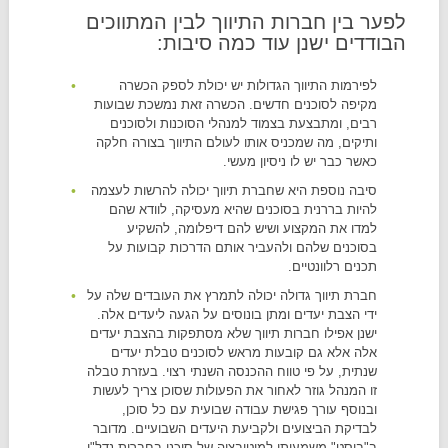
לפער בין חברות התיווך לבין המתווכים
הבודדים ישנן עוד כמה סיבות:
לפירמות התיווך הגדולות יש יכולת לספק הכשרה
מקיפה לסוכנים חדשים. הכשרה זאת נמשכת שבועות
רבים, ומתבצעת בצמוד למנהלי הסוכנות ולסוכנים
ותיקים, מה שמכניס אותו לעולם התיווך בצורה חלקה
כאשר כבר יש לו ניסיון מעשי.
סיבה נוספת היא שחברת תיווך יכולה להרשות לעצמה
להיות בררנית בסוכנים שהיא מעסיקה, לוודא שהם
למדו את המקצוע ושיש להם דיפלומה, להשקיע
בסוכנים שלהם ולהעביר אותם הדרכות קבועות על
תכנים רלוונטיים.
חברת תיווך גדולה יכולה לתמרץ את העובדים שלה על
ידי הצבת יעדים ומתן בונוסים על הגעה ליעדים אלה.
ישנן אפילו חברות תיווך שלא מסתפקות בהצבת יעדים
אלה אלא גם קובעות מראש לסוכנים טבלת יעדים
שנתית, על פי טווח ההכנסה השנתי רצוי. בעזרת טבלה
זו המנהל גוזר לאחור את הפעולות שסוכן צריך לעשות
ובנוסף עורך פגישת עבודה שבועית עם כל סוכן,
לבדיקת הביצועים ולקביעת היעדים השבועיים. מדובר
ב"בוסט" משמעותי למוטיבציה של סוכני בחברות נדל"ן