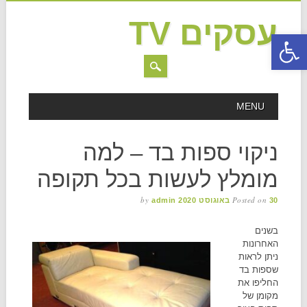
עסקים TV
פתח סרגל נגישות
MAIN MENU
Skip to content
MENU
ניקוי ספות בד – למה
מומלץ לעשות בכל תקופה
by
Posted on
30 באוגוסט 2020
admin
בשנים
האחרונות
ניתן לראות
שספות בד
החליפו את
מקומן של