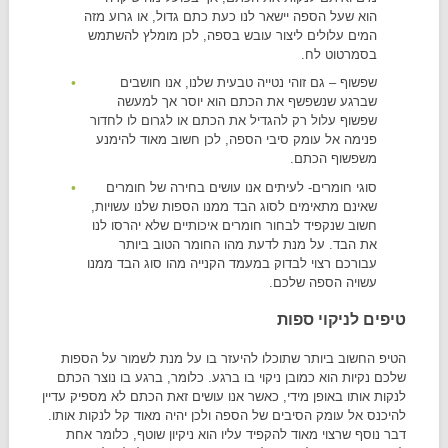
הוא שעל הספה יישאר לנו כעת כתם גדול, או גרוע מזה
המים עלולים ליצור עובש בספה, לכן מומלץ להשתמש
בסמרטוט לח.
שפשוף – גם זוהי נטייה טבעית שלנו, אנו חושבים
שברגע שנשפשף את הכתם הוא יוסר אך למעשה
שפשוף עלול רק להגדיל את הכתם או לגרום לו לחדור
פנימה אל עומק סיבי הספה, לכן חשוב מאוד להימנע
משפשוף הכתם.
סוגי חומרים- לעיתים אנו עושים בחירה של חומרים
שאינם מתאימים לסוג הבד ממנו הספות שלנו עשויות,
חשוב שנקפיד לבחור חומרים איכותיים שלא יהרסו לנו
את הבד. על מנת לדעת מהו החומר הטוב ביותר
עבורכם רצוי לבדוק במעמד הקנייה מהו סוג הבד ממנו
עשויה הספה שלכם.
טיפים לניקוי ספות
הטיפ החשוב ביותר שתוכלו להיעזר בו על מנת לשמור על הספות
שלכם נקיות הוא כמובן ניקוי בו ברגע. כלומר, ברגע בו נוצר הכתם
לנקות אותו באופן מידי, כאשר אנו עושים זאת הכתם לא מספיק עדיין
להיכנס אל עומק הסיבים של הספה ולכן יהיה מאוד קל לנקות אותו.
דבר נוסף שרצוי מאוד להקפיד עליו הוא ניקיון שוטף, כלומר אחת