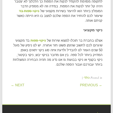
לתקופה מסוימת להקפיד לנקות את הספות כך הלכלוך לא יצטבר
ויהיה קל יותר לנקות את הספות. במידה וזה לא מספיק הדבר
המומלץ ביותר הוא להיעזר בשירות מקצועי של
ניקוי ספות בד
שיעזור לכם להחזיר את הספה שלכם למצב בו היא הייתה כאשר
קניתם אותה.
ניקוי מקצועי
אצלנו בחברת בר תוכלו למצוא שירות של
ניקוי ספות
בד מקצועי
שיגרום לכם לחשוב שהזמן פשוט חזר אחורה. יש לנו ניסיון של מעל
50 שנים העוזר לנו להבדיל ולדעת איזה סוג ניקוי יתאים באופן
המדויק ביותר לכל ספה. בין אם מדובר בניקוי יבש, ניקוי בקיטור,
ניקוי בקצף או ניקוי בבועות גז אנו נדע מה תהיה הבחירה המוצלחת
ביותר עבורכם ועבור הספה שלכם.
|
Posted in
כללי
POST NAVIGATION
NEXT →
← PREVIOUS