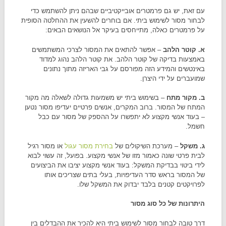
עם זאת, יש גם פרמטרים אובייקטיביים שבהם ניתן להשתמש כדי
לבחור מסור לשימוש ביתי. אם בוחרים להשעין את ההחלטה הסופית
על פרמטרים כאלה, מתייחסים בעיקר אל הנושאים הבאים:
א. קוטר הלהב
– אפשר להתאים את המסור לצרכי המשתמשים
באמצעות בדיקה של קוטר הלהב. את קוטר הלהב נהוג למדוד
באינטשים והמידע הזה מפורסם על גבי האריזה מתוך נתונים
שמועברים על ידי היצרן.
ב. מקור מתח
– בשימוש ביתי יש משמעות גדולה לשאלה מה מקור
המתח של המסור. ברוב המקרים, אנשים פרטיים יעדיפו מסור נטען
– בעוד אנשי מקצוע לא יתפשרו על ההספק של מסור עם כבל
חשמל.
ג. משקל
– מערכת השיקולים של
בחירת מסור עגול
או מסור רגיל
לבית פרטי שונה כאמור מזו של אנשי מקצוע. בפועל, זה עשוי לבוא
לידי ביטוי בבדיקת המשקל: בעוד אנשי מקצוע יציבו את הביצועים
של המסור בראש סדר העדיפויות, בעלי בתים שצריכים אותו
לפרויקטים קטנים בלבד יבדוק את המשקל שלו.
היתרונות של כל סוג מסור
דרך טובה לבחור מסור לשימוש ביתי היא להכיר את ההבדלים בין