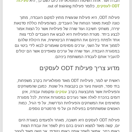
חברה ועוד. אחת השיטות הפופולאריות כיום לשם כך, היא
פעילות
ODT לעסקים
, כלומר פעילות out of training.
פעילות ODT, היא פעילות שנעשית מחוץ למקום העבודה, מתוך
כוונה לצאת מאזור הנוחות של העובדים, כשהפעילות כוללת סדנאות
יצירה, משחקי חשיבה ועוד שורה של פעילויות אשר כל הצוות אמור
לבצע ביחד. מטרת הפעילויות היא לגבש את העובדים לכדי צוות
אחד ולפתח ביניהם את התקשורת הבינאישית, את היכולת שלהם
לסמוך אחד על השני, ערכים מסוימים שאמורים לבוא לידי ביטוי גם
במסגרת העבודה, ועוד שורה של ערכים ומאפיינים אשר הם יכולים
להעביר אותם לעבודה המשותפת ביניהם.
מדוע צריך פעילות ODT לעסקים
ראשית יש לומר, פעילויות ODT מאוד פופולאריות בקרב משפחות,
בתי ספר, תנועות נוער וכן בקבוצות גיל שונות. כמובן שהמשחקים
והפעילויות אשר מתבצעות בקרב
עסקים
ומקומות עבודה, אינן
דומים בהכרח לאלה אשר נערכים במסגרות אחרות, לכל מסגרת
מתאימים את המשחקים והפעילויות הנדרשות, על פי הגיל, כמות
האנשים שמשתתפים בפעילות וכן על פי פרמטרים נוספים.
פעילות ODT לעסקים היא חשובה, מאחר ולפעמים בשגרת היום
יום, קשה מאוד למצוא רגעים בהם ניתן לשפר את עבודת הצוות
באופן רחב. אפשר לשפר אותה באופן נקודתי, אך קשה מאוד לעצור,