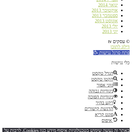
ינואר 2014
אוקטובר 2013
ספטמבר 2013
אוגוסט 2013
יולי 2013
יוני 2013
© עסקים tv
דילוג לתוכן
פתח סרגל נגישות
כלי נגישות
הגדל טקסט
הקטן טקסט
גווני אפור
ניגודיות גבוהה
ניגודיות הפוכה
רקע בהיר
הדגשת קישורים
פונט קריא
איפוס
באתר זה נעשה שימוש בטכנולוגיות איסוף מידע כגון Cookies, לרבות על