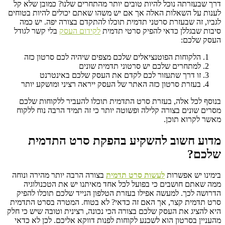
דרך שבעזרתה נוכל להיות טובים יותר מהתחרים שלנו? כמובן שלא קל
לענות על השאלות האלה אך אם יש משהו שאתם יכולים להיות בטוחים
לגביו, זה שבעזרת סרטני תדמית תוכלו להתקדם בצורה יפה. יש כמה
סיבות שבגללן כדאי להפיק סרטי תדמית
לקידום העסק
בלי קשר לגודל
העסק שלכם:
הלקוחות הפוטנציאלים שלכם מצפים שיהיה לכם סרטון כזה
למתחרים שלכם יש סרטוני תדמית שונים
זו דרך שתעזור לכם לקדם את העסק שלכם באינטרנט
בעזרת סרטון כזה האתר של העסק ייראה רציני ומושקע יותר
בנוסף לכל אלה, בעזרת סרט התדמית תוכלו להעביר ללקוחות שלכם
מסרים שונים בצורה קלילה ופשוטה יותר כי זה תמיד הרבה נוח ללקוח
מאשר לקרוא תוכן.
מדוע חשוב להשקיע בהפקת סרט התדמית
שלכם?
בימינו יש אפשרות
לעשות סרט תדמית
בצורה הרבה יותר מהירה ונוחה
ממה שאתם חושבים כי בפועל לכל אחד מאיתנו יש את הטכנולוגיה
הדרושה לכך. למעשה אפילו בעזרת הטלפון הנייד שלכם תוכלו להפיק
סרט תדמית קצר, אך האם זה כדאי? לא בטוח. המטרה בסרט התדמית
היא להציג את העסק שלכם בצורה הכי נכונה, רצינית וטובה שיש כי חלק
מהעניין בסרטון הוא לשכנע לקוחות לפנות דווקא אליכם. לכן לא כדאי