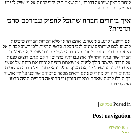
ליצור סרטון שייראה חובבני, מה שאומר שעדיף לפנות אל מי שיש לו ידע
מעמיק בתחום הזה.
איך בוחרים חברה שתוכל להפיק עבורכם סרט
תדמית?
אם תחפשו לרגע באינטרנט אתם תראו שלא חסרות חברות שיכולות
להציע לכם שירותים שונים לגבי הפקת סרטי תדמית ולכן חשוב לבדוק אל
מי אתם פונים. האם מדובר על חברה שקיימת כבר שנים? או שאולי זו
חברה שזה עתה התחילה את עבודתה בתחום? האם אתם רוצים לפנות
אל חברה ששמה הולך לפניה או שאתם רוצים לנסות את כוחם של אנשי
מקצוע שרק עכשיו למדו את הענף הזה? כדאי לפנות אל חברה מקצועית
בתחום הזה רק אחרי שאתם רואים מספר סרטונים שהוכנו על ידי אנשיה.
כך תוכלו לדעת שאתם במקום הנכון וכי התוצאה הסופית תהיה סרטון
מושקע ויפה.
Posted in
עסקים
|
Post navigation
← Previous
Next →