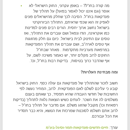
מה קורה בחו"ל? – באופן עקרוני, החוק הישראלי לא
אוסר (וגם איננו יכול לאסור בפועל) על תהליך של
פונדקאות בחו"ל. הסיבה לכך שחלק מהישראלים פונים
לאפיק זה הוא שכפי שראיתם, התהליך הביורוקרטי
בישראל נחשב ארוך יחסית. הורים רבים פונים למדינות
כמו אוקראינה, הודו ונפאל ושם עוברים את התהליך, ואז
טסים עם התינוק לבית בישראל. כיום גם חלק מהזוגות
אף טסים לארה"ב, ושם עוברים את תהליך הפונדקאות
במרפאות מערביות מתקדמות . מאחר שבחו"ל
החוקים לרוב מקלים יותר, יש כאמור משיכה לשם, על
אף שהדבר כרוך בטיסות, בדיקות רבות בחו"ל, וכו'.
ומה מבחינת העלויות?
חשוב לזכור שהתהליך של פונדקאות גם עולה כסף. החוק בישראל
קובע כי עליכם לשלם לאם הפונדקאית. לרוב, המחיר נעשה לפי
החשיבות של חודשי העבודה שהיא תפסיד, כך שאתם בעצם
משלמים לה את השכר. לעתים כשיש הוצאות נלוות לתהליך (בדיקות
רפואיות וכו') מקובל שהזוג משלם. אם מדובר על תהליך בחו"ל –
לרוב אתם תשלמו לסוכנות שמרכזת את הנושא, והיא כבר תסדיר
את הכל עבורכם.
עורך:
חיים חדשים-פונדקאות תמר וסיגל בע"מ