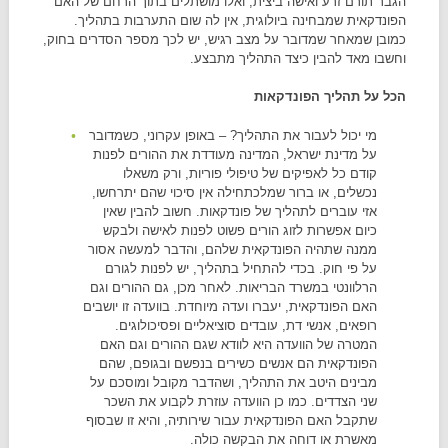
הגבר תורם זרע ואישה ביצית, ואלו מושתלים בתוך הרחם של האם
הפונדקאית שמבחינה ביולוגית, אין לה שום התערבות בתהליך.
כמובן שמאחר שמדובר על מצב רגיש, יש לכך מספר הסדרים בחוק,
וחשבו מאד להבין כיצד התהליך מתבצע.
הכל על תהליך הפונדקאות
מי יכול לעבור את התהליך? – באופן עקרוני, כשמדובר
על מדינת ישראל, המדינה מעודדת את ההורים לפנות
קודם כל לאפיקים של טיפולי פוריות, ורק משאלו
נכשלים, או ברור שמלכתחילה אין סיכוי שהם יתרחשו,
אזי עוברים לתהליך של פונדקאות. חשוב להבין שאין
כיום אפשרות לזוג הורים פשוט לפנות לאישה ולבקש
ממנה שתהיה הפונדקאית שלהם, והדבר למעשה אסור
על פי חוק. בכדי להתחיל בתהליך, יש לפנות לגורם
הרלוונטי במשרד הבריאות. לאחר מכן, גם ההורים וגם
האם הפונדקאית, יעברו ועדה מיוחדת. בוועדה זו יושבים
רופאים, אנשי דת, עובדים סוציאליים ופסיכולוגים.
המטרה של הוועדה היא לוודא שגם ההורים וגם האם
הפונדקאית הם אנשים כשירים בנפשם ובגופם, שהם
מבינים היטב את התהליך, ושהדבר מקובל ומוסכם על
שני הצדדים. כמו כן הוועדה עוזרת לקבוע את השכר
שתקבל האם הפונדקאית עבור שירותיה, והיא זו שבסוף
מאשרת או דוחה את הבקשה כולה.